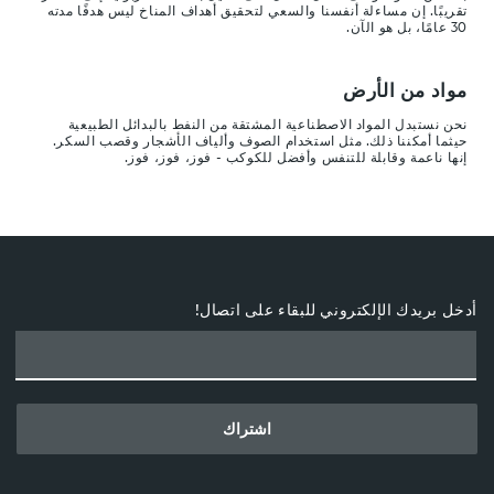
تقريبًا. إن مساءلة أنفسنا والسعي لتحقيق أهداف المناخ ليس هدفًا مدته
30 عامًا، بل هو الآن.
مواد من الأرض
نحن نستبدل المواد الاصطناعية المشتقة من النفط بالبدائل الطبيعية
حيثما أمكننا ذلك. مثل استخدام الصوف وألياف الأشجار وقصب السكر.
إنها ناعمة وقابلة للتنفس وأفضل للكوكب - فوز، فوز، فوز.
أدخل بريدك الإلكتروني للبقاء على اتصال!
اشتراك