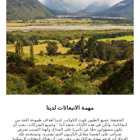
مهمة الانبعاثات لدينا
الحقيقة: جميع الطيور تلوث الكوكب. لدينا أهداف طموحة للحد من
انبعاثاتنا، ولكن في هذه الأثناء، نعتقد أننا - وجميع الشركات، يجب أن
نكون مسؤولين حقًا عن تأثيرنا على المناخ. ولهذا السبب نفرض
ضرائب على أنفسنا مقابل الكربون الذي نصدره، ونستخدم تلك
الدولارات لدعم مشاريع الكربون. وفي حين أن هناك انبعاثات لا يمكننا