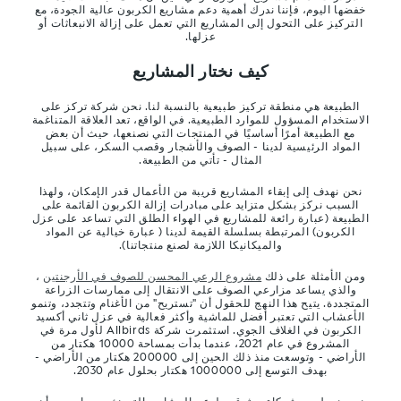
خفضها اليوم، فإننا ندرك أهمية دعم مشاريع الكربون عالية الجودة، مع
التركيز على التحول إلى المشاريع التي تعمل على إزالة الانبعاثات أو
عزلها.
كيف نختار المشاريع
الطبيعة هي منطقة تركيز طبيعية بالنسبة لنا. نحن شركة تركز على
الاستخدام المسؤول للموارد الطبيعية. في الواقع، تعد العلاقة المتناغمة
مع الطبيعة أمرًا أساسيًا في المنتجات التي نصنعها، حيث أن بعض
المواد الرئيسية لدينا - الصوف والأشجار وقصب السكر، على سبيل
المثال - تأتي من الطبيعة.
نحن نهدف إلى إبقاء المشاريع قريبة من الأعمال قدر الإمكان، ولهذا
السبب نركز بشكل متزايد على مبادرات إزالة الكربون القائمة على
الطبيعة (عبارة رائعة للمشاريع في الهواء الطلق التي تساعد على عزل
الكربون) المرتبطة بسلسلة القيمة لدينا ( عبارة خيالية عن المواد
والميكانيكا اللازمة لصنع منتجاتنا).
ومن الأمثلة على ذلك
مشروع الرعي المحسن للصوف في الأرجنتين
،
والذي يساعد مزارعي الصوف على الانتقال إلى ممارسات الزراعة
المتجددة. يتيح هذا النهج للحقول أن "تستريح" من الأغنام وتتجدد، وتنمو
الأعشاب التي تعتبر أفضل للماشية وأكثر فعالية في عزل ثاني أكسيد
الكربون في الغلاف الجوي. استثمرت شركة Allbirds لأول مرة في
المشروع في عام 2021، عندما بدأت بمساحة 10000 هكتار من
الأراضي - وتوسعت منذ ذلك الحين إلى 200000 هكتار من الأراضي -
بهدف التوسع إلى 1000000 هكتار بحلول عام 2030.
نحن نعمل مع شركاء موثوقين لدعم المشاريع التي نؤمن بها. يجب أن