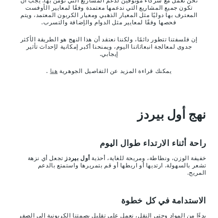
تكون جميع المشاريع التي ندعمها معتمدة وفقًا لمعايير الأوفست
المعترف بها دوليًا مثل المعيار الذهبي ومعيار الكربون المعتمد، ويتم
فحصها وفقًا لمعايير مثل الدوام والإضافة والتسرب.
إن فلسفتنا تتطور دائمًا، ولكننا نعتقد أن هذا النهج هو الطريقة الأكثر
جدوى لمعالجة انبعاثاتنا اليوم، ويمنحنا أكبر إمكانية لإحداث تأثير
إيجابي.
يمكنك قراءة المزيد عن التفاصيل الجوهرية
هنا
.
نهج أول بيردز
راحة أثناء الارتداء طوال اليوم
خفيفة الوزن، ونطاطة، ومريحة للغاية، أحذية
أول بيردز
تجعل أي نزهة
تشعر بالسهولة. ارتديها أو اربطها أو قم بتمريرها واستمتع بالدعم
المريح.
الاستدامة في كل خطوة
بدءًا من المواد وحتى النقل، نعمل على تقليل بصمتنا الكربونية إلى الصفر