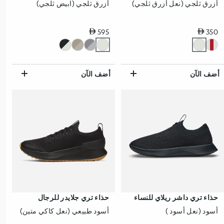
أزرق ثلجي (نعل أزرق ثلجي)
أزرق ثلجي (ابيض ثلجي)
سعر عادي
سعر عادي
595
350
أضف الآن
أضف الآن
حذاء تري داشر ريلاي للنساء
حذاء تري جلايدر للرجال
أسود (نعل أسود )
أسود طبيعي (نعل كاكي متين)