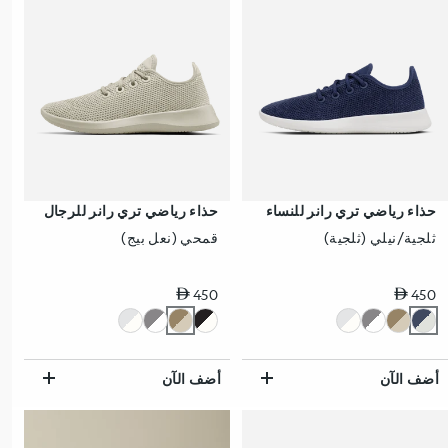
حذاء رياضي تري رانر للنساء
حذاء رياضي تري رانر للرجال
ثلجية/نيلي (ثلجية)
قمحي (نعل بيج)
سعر عادي
سعر عادي
450
450
أضف الآن
أضف الآن