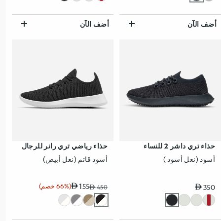
أضف الآن
أضف الآن
حذاء تري داشر 2 للنساء
حذاء رياضي تري رانر للرجال
أسود (نعل أسود )
أسود قاتم (نعل أبيض)
سعر عادي
155
(66% خصم)
350
450
سعر البيع
سعر عادي
نسبة الخصم