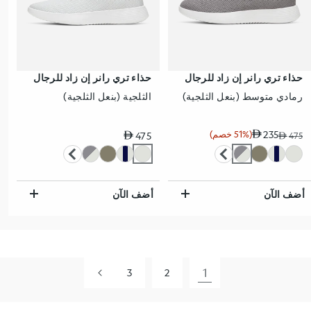
حذاء تري رانر إن زاد للرجال
حذاء تري رانر إن زاد للرجال
رمادي متوسط (بنعل الثلجية)
الثلجية (بنعل الثلجية)
235
(51% خصم)
سعر عادي
475
475
سعر البيع
سعر عادي
نسبة الخصم
أضف الآن
أضف الآن
1
3
2