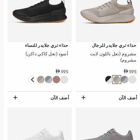
حذاء تري جلايدر للرجال
حذاء تري جلايدر للنساء
مشروم (نعل باللون لايت
أسود (نعل كاكي داكن)
مشروم)
سعر عادي
سعر عادي
595
595
أضف الآن
أضف الآن