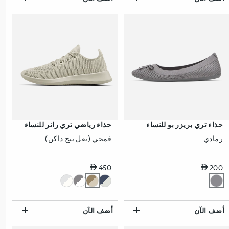
حذاء تري بريزر بو للنساء
حذاء رياضي تري رانر للنساء
رمادي
قمحي (نعل بيج داكن)
سعر عادي
سعر عادي
450
200
أضف الآن
أضف الآن