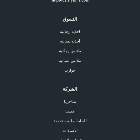
help@cs.alyasra.com
التسوق
احذية رجالية
أحذية نسائية
ملابس رجالية
ملابس نسائية
جوارب
الشركة
متاجرنا
قصتنا
الخامات المستخدمة
الاستدامة